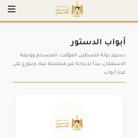
مسودة الدستور المؤقت
لجنة صياغة الدستور
26,936
زائر
وثائق وأخبار
أبواب الدستور
تواصل معنا
دستور دولة فلسطين المؤقت، المنسجم ووثيقة
الاستقلال، يبدأ بديباجة غير منفصلة عنه، ويتوزع على
الإرشاد
عدة أبواب.